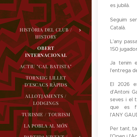
es jubilà.
Seguim se
Català.
HISTÒRIA DEL CLUB /
HISTORY
L'any pass
OBERT
150 jugador
INTERNACIONAL
Ja tenim e
ACTIU "CAL BATISTA"
l'entrega d
TORNEIG LILLET
El 2026 e
D'ESCACS RÀPIDS
d'Antoni G
ALLOTJAMENTS /
seves i el 
LODGINGS
que es f
TURISME / TOURISM
l'ANY GAUD¨
LA POBLA AL MÓN
Per tant, t
l'Open i l'