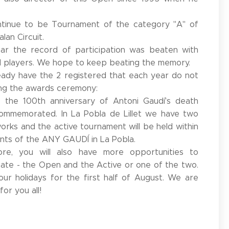
tinue to be Tournament of the category "A" of
lan Circuit.
ear the record of participation was beaten with
l players. We hope to keep beating the memory.
ady have the 2 registered that each year do not
ng the awards ceremony:
6 the 100th anniversary of Antoni Gaudí's death
ommemorated. In La Pobla de Lillet we have two
works and the active tournament will be held within
nts of the ANY GAUDÍ in La Pobla.
ore, you will also have more opportunities to
pate - the Open and the Active or one of the two.
ur holidays for the first half of August. We are
for you all!