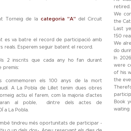
retired.
We con
categoria "A"
nt Torneig de la
del Circuit
the Cata
Last y
150 rea
at es va batre el record de participació amb
We alre
s reals. Esperem seguir batent el record.
do duri
In 202
ls 2 inscrits que cada any ho fan durant
were c
e premis:
of his 
the eve
s commemoren els 100 anys de la mort
Theref
audí. A La Pobla de Lillet tenim dues obres
partici
torneig actiu el farem, com la majoria d'actes
Book yo
aran al poble, dintre dels actes de
waiting 
Í a La Pobla.
ambé tindreu més oportunitats de participar -
Actiu o un dels dos-. Aneu reservant els dies de