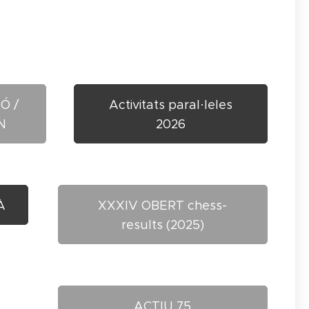
Ó /
Activitats paral·leles
N
2026
À
XXXIV OBERT chess-
results (2025)
ACTIU 75