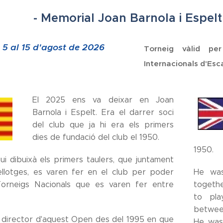
- Memorial Joan Barnola i Espelt
 5 al 15 d'agost de 2026
Torneig vàlid per
Internacionals d'Esc
El 2025 ens va deixar en Joan
Barnola i Espelt. Era el darrer soci
del club que ja hi era els primers
dies de fundació del club el 1950.
1950.
qui dibuixà els primers taulers, que juntament
llotges, es varen fer en el club per poder
He was
Torneigs Nacionals que es varen fer entre
togethe
to pla
betwee
director d'aquest Open des del 1995 en que
He was