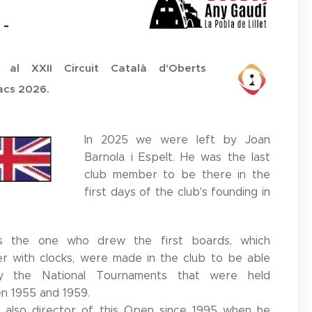
 -
 al XXII Circuit Català d'Oberts
acs 2026.
In 2025 we were left by Joan
Barnola i Espelt. He was the last
club member to be there in the
first days of the club's founding in
 the one who drew the first boards, which
r with clocks, were made in the club to be able
y the National Tournaments that were held
n 1955 and 1959.
 also director of this Open since 1995 when he