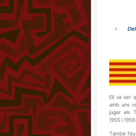
Del
Ell va ser 
amb uns re
jugar els 
1955 i 1959.
També fou 